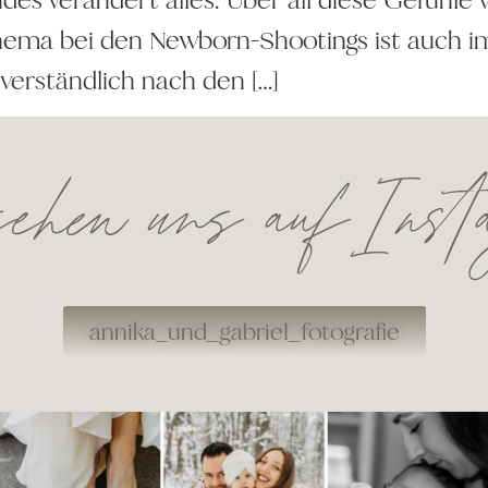
hema bei den Newborn-Shootings ist auch im
tverständlich nach den […]
ehen uns auf Ins
annika_und_gabriel_fotografie