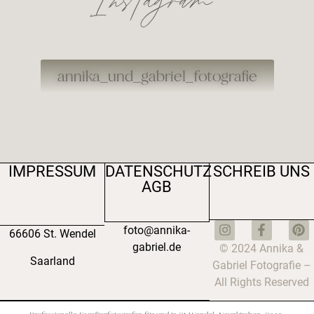
Instagram
annika_und_gabriel_fotografie
IMPRESSUM
DATENSCHUTZ
SCHREIB UNS
AGB
foto@annika-
66606 St. Wendel
gabriel.de
© 2024 Annika &
Saarland
Gabriel Fotografie –
All Rights Reserved