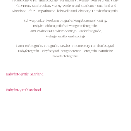
Professionelle Familienfotografen für und in St.Wendel, Neunkirchen, Saar-
Pfalz-Kreis, Saarbrücken, Merzig-Wadern und Saarlouis – Saarland und
Rheinland-Pfalz. Empathische, liebevolle und lebendige Familienfotografie.
Schwerpunkte: Newbornfotografie/Neugeborenenshooting,
Babybauchfotografie/Schwangerenfotografie,
Familienshoots/Familienshootings, Kinderfotografie,
Mehrgenerationenshootings
(Familienfotografin, Fotografin, Newborn-Homestory, Familienfotograf.
Babyfotografin. Babyfotograf, Neugeborenen-Fotografin, natürliche
Familienfotografie)
Babyfotografie Saarland
Babyfotograf Saarland